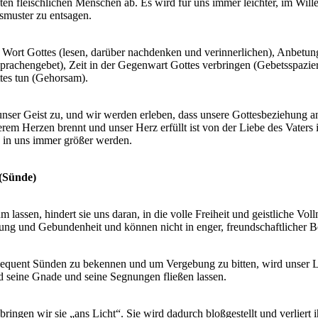
en fleischlichen Menschen ab. Es wird für uns immer leichter, im Wille
smuster zu entsagen.
s Wort Gottes (lesen, darüber nachdenken und verinnerlichen), Anbetun
prachengebet), Zeit in der Gegenwart Gottes verbringen (Gebetsspazier
tes tun (Gehorsam).
nser Geist zu, und wir werden erleben, dass unsere Gottesbeziehung a
serem Herzen brennt und unser Herz erfüllt ist von der Liebe des Vater
d in uns immer größer werden.
(Sünde)
assen, hindert sie uns daran, in die volle Freiheit und geistliche Vo
ung und Gebundenheit und können nicht in enger, freundschaftlicher B
sequent Sünden zu bekennen und um Vergebung zu bitten, wird unser L
rd seine Gnade und seine Segnungen fließen lassen.
ngen wir sie „ans Licht“. Sie wird dadurch bloßgestellt und verliert i