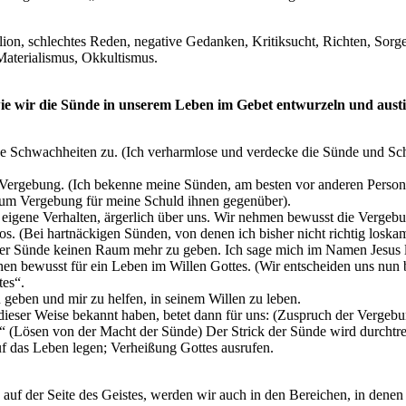
ion, schlechtes Reden, negative Gedanken, Kritiksucht, Richten, Sorgen
aterialismus, Okkultismus.
 wie wir die Sünde in unserem Leben im Gebet entwurzeln und aust
ne Schwachheiten zu. (Ich verharmlose und verdecke die Sünde und S
.
 Vergebung. (Ich bekenne meine Sünden, am besten vor anderen Person
um Vergebung für meine Schuld ihnen gegenüber).
s eigene Verhalten, ärgerlich über uns. Wir nehmen bewusst die Vergebu
os. (Bei hartnäckigen Sünden, von denen ich bisher nicht richtig losk
t der Sünde keinen Raum mehr zu geben. Ich sage mich im Namen Jesus
hen bewusst für ein Leben im Willen Gottes. (Wir entscheiden uns nun
tes“.
zu geben und mir zu helfen, in seinem Willen zu leben.
 dieser Weise bekannt haben, betet dann für uns: (Zuspruch der Vergeb
.“ (Lösen von der Macht der Sünde) Der Strick der Sünde wird durchtre
 das Leben legen; Verheißung Gottes ausrufen.
auf der Seite des Geistes, werden wir auch in den Bereichen, in denen