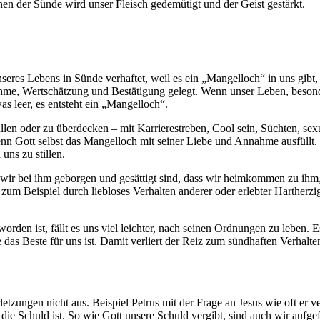
 der Sünde wird unser Fleisch gedemütigt und der Geist gestärkt.
eres Lebens in Sünde verhaftet, weil es ein „Mangelloch“ in uns gibt, d
e, Wertschätzung und Bestätigung gelegt. Wenn unser Leben, besonde
was leer, es entsteht ein „Mangelloch“.
llen oder zu überdecken – mit Karrierestreben, Cool sein, Süchten, sexu
n Gott selbst das Mangelloch mit seiner Liebe und Annahme ausfüllt. 
uns zu stillen.
ss wir bei ihm geborgen und gesättigt sind, dass wir heimkommen zu ihm
 zum Beispiel durch liebloses Verhalten anderer oder erlebter Hartherz
rden ist, fällt es uns viel leichter, nach seinen Ordnungen zu leben. E
e das Beste für uns ist. Damit verliert der Reiz zum sündhaften Verhalte
zungen nicht aus. Beispiel Petrus mit der Frage an Jesus wie oft er 
die Schuld ist. So wie Gott unsere Schuld vergibt, sind auch wir aufg