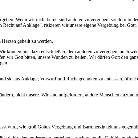
rgeben. Wenn wir nicht bereit sind anderen zu vergeben, sondern in de
in Recht auf Anklage“, riskieren wir unsere eigene Vergebung bei Gott.
im Herzen geheilt zu werden.
s. Wir können uns dazu entschließen, dem anderen zu vergeben, auch 
rfen wir Gott bitten, unsere Wunden zu heilen. Wir dürfen Gott den ga
gen.
und sie aus Anklage, Vorwurf und Rachegedanken zu entlassen, öffnet 
ändern, nicht unsere. Wir sind aufgefordert, andere Menschen anzuneh
g
usst wird, wie groß Gottes Vergebung und Barmherzigkeit uns gegenübe
ntlich dafür, dem anderen zu vergeben – auch wenn die Gefühle noch ei