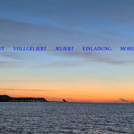
UT
VOLLGELIEBT
JELIEBT
EINLADUNG
MOR