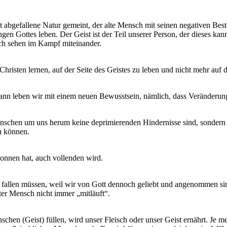
tt abgefallene Natur gemeint, der alte Mensch mit seinen negativen Be
en Gottes leben. Der Geist ist der Teil unserer Person, der dieses kan
sch sehen im Kampf miteinander.
Christen lernen, auf der Seite des Geistes zu leben und nicht mehr auf d
dann leben wir mit einem neuen Bewusstsein, nämlich, dass Veränderung
schen um uns herum keine deprimierenden Hindernisse sind, sondern H
n können.
gonnen hat, auch vollenden wird.
 fallen müssen, weil wir von Gott dennoch geliebt und angenommen si
ter Mensch nicht immer „mitläuft“.
hen (Geist) füllen, wird unser Fleisch oder unser Geist ernährt. Je m