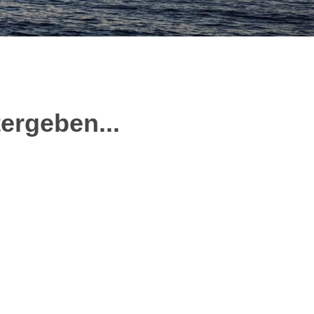
ter
ge
ben...