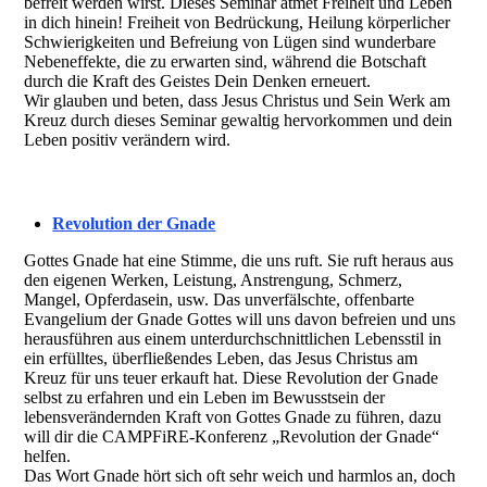
befreit werden wirst. Dieses Seminar atmet Freiheit und Leben
in dich hinein! Freiheit von Bedrückung, Heilung körperlicher
Schwierigkeiten und Befreiung von Lügen sind wunderbare
Nebeneffekte, die zu erwarten sind, während die Botschaft
durch die Kraft des Geistes Dein Denken erneuert.
Wir glauben und beten, dass Jesus Christus und Sein Werk am
Kreuz durch dieses Seminar gewaltig hervorkommen und dein
Leben positiv verändern wird.
Revolution der Gnade
Gottes Gnade hat eine Stimme, die uns ruft. Sie ruft heraus aus
den eigenen Werken, Leistung, Anstrengung, Schmerz,
Mangel, Opferdasein, usw. Das unverfälschte, offenbarte
Evangelium der Gnade Gottes will uns davon befreien und uns
herausführen aus einem unterdurchschnittlichen Lebensstil in
ein erfülltes, überfließendes Leben, das Jesus Christus am
Kreuz für uns teuer erkauft hat. Diese Revolution der Gnade
selbst zu erfahren und ein Leben im Bewusstsein der
lebensverändernden Kraft von Gottes Gnade zu führen, dazu
will dir die CAMPFiRE-Konferenz „Revolution der Gnade“
helfen.
Das Wort Gnade hört sich oft sehr weich und harmlos an, doch